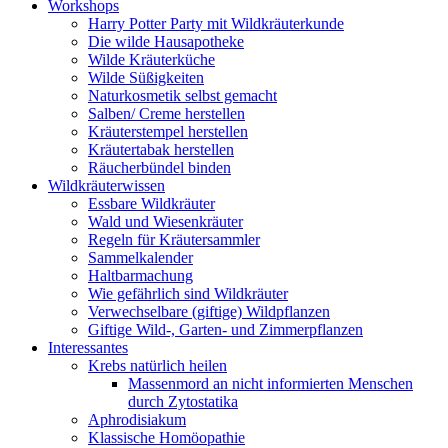
Workshops
Harry Potter Party mit Wildkräuterkunde
Die wilde Hausapotheke
Wilde Kräuterküche
Wilde Süßigkeiten
Naturkosmetik selbst gemacht
Salben/ Creme herstellen
Kräuterstempel herstellen
Kräutertabak herstellen
Räucherbündel binden
Wildkräuterwissen
Essbare Wildkräuter
Wald und Wiesenkräuter
Regeln für Kräutersammler
Sammelkalender
Haltbarmachung
Wie gefährlich sind Wildkräuter
Verwechselbare (giftige) Wildpflanzen
Giftige Wild-, Garten- und Zimmerpflanzen
Interessantes
Krebs natürlich heilen
Massenmord an nicht informierten Menschen
durch Zytostatika
Aphrodisiakum
Klassische Homöopathie